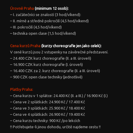
Úrovně
Praha
(minimum 12 osob):
– I. začátečníci se znalostí (3 hod/víkend):
– II. mírně a středně pokročilí (4,5 hod/víkend)
– III. pokročilí (4,5 hod/víkend)
– technika open clase (1,5 hod/víkend)
Cena kurzů P
raha
(kurzy choreografie jen jako celek):
V ceně kurzů jsou 2 vstupenky na závěrečné představení.
– 24.400 CZK kurz choreografie (II. a III. úroveň)
– 16.900 CZK kurz choreografie (I. úroveň)
– 16.400 CZK za 2. kurz choreografie (II. a III. úroveň)
– 900 CZK open clase techniky (jednotlivě)
Platby Praha:
– Cena kurzu v 1 splátce: 24.400 Kč (II. a III.) / 16.900 Kč (I.)
– Cena ve 2 splátkách: 24.900 Kč / 17.400 Kč
– Cena ve 3 splátkách: 25.900 Kč / 18.400 Kč
– Cena ve 4 splátkách: 26.900 Kč / 19.400 Kč
– Cena kurzu techniky: 900 Kč /po lekcích
!! Potřebujete-li jinou dohodu, určitě najdeme cestu !!