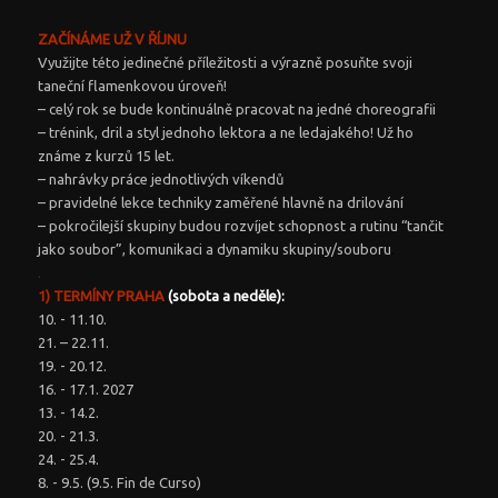
ZAČÍNÁME UŽ V ŘÍJNU
Využijte této jedinečné příležitosti a výrazně posuňte svoji
taneční flamenkovou úroveň!
– celý rok se bude kontinuálně pracovat na jedné choreografii
– trénink, dril a styl jednoho lektora a ne ledajakého! Už ho
známe z kurzů 15 let.
– nahrávky práce jednotlivých víkendů
– pravidelné lekce techniky zaměřené hlavně na drilování
– pokročilejší skupiny budou rozvíjet schopnost a rutinu “tančit
jako soubor”, komunikaci a dynamiku skupiny/souboru
.
.
1) TERMÍNY PRAHA
(sobota a neděle):
10.⁠ ⁠- 11.10.
21. – 22.11.
19.⁠ ⁠- 20.12.
16.⁠ ⁠- 17.1. 2027
13.⁠ ⁠- 14.2.
20.⁠ ⁠- 21.3.
24.⁠ ⁠- 25.4.
8.⁠ ⁠- 9.5. (9.5. Fin de Curso)