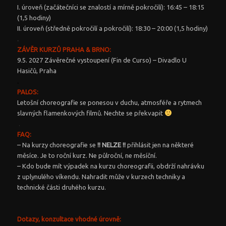
I. úroveň (začátečníci se znalostí a mírně pokročilí): 16:45 – 18:15
(1,5 hodiny)
II. úroveň (středně pokročilí a pokročilí): 18:30 – 20:00 (1,5 hodiny)
.
ZÁVĚR KURZŮ PRAHA & BRNO:
9.5. 2027 Závěrečné vystoupení (Fin de Curso) – Divadlo U
Hasičů, Praha
.
PALOS:
Letošní choreografie se ponesou v duchu, atmosféře a rytmech
slavných flamenkových filmů. Nechte se překvapit
.
FA
Q:
– Na kurzy choreografie se
!! NELZE !!
přihlásit jen na některé
měsíce. Je to roční kurz. Ne půlroční, ne měsíční.
– Kdo bude mít výpadek na kurzu choreografii, obdrží nahrávku
z uplynulého víkendu. Nahradit může v kurzech techniky a
technické části druhého kurzu.
Dotazy, konzultace vhodné úrovně: