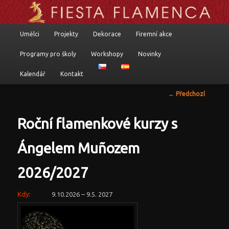
Flamenkoví umělci, programy a komponované pořady
Hlavní navigační menu
Umělci
Projekty
Dekorace
Firemní akce
Přejít k hlavnímu obsahu webu
Přejít k obsahu postranního panelu
Fiesta flamenca
Programy pro školy
Workshopy
Novinky
Kalendář
Kontakt
Navigace pro
←
Předchozí
příspěvky
Roční flamenkové kurzy s
Ángelem Muñozem
2026/2027
Kdy:
9.10.2026 – 9.5. 2027