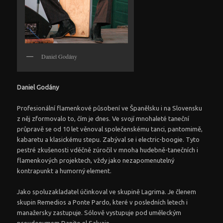
Daniel Godány
Daniel Godány
Profesionální flamenkové působení ve Španělsku i na Slovensku
z něj zformovalo to, čím je dnes. Ve svojí mnohaleté taneční
průpravě se od 10 let věnoval společenskému tanci, pantomimě,
kabaretu a klasickému stepu. Zabýval se i electric-boogie. Tyto
pestré zkušenosti vděčně zúročil v mnoha hudebně-tanečních i
flamenkových projektech, vždy jako nezapomenutelný
kontrapunkt a humorný element.
Jako spoluzakladatel účinkoval ve skupině Lagrima. Je členem
skupin Remedios a Ponte Pardo, které v posledních letech i
manažersky zastupuje. Sólově vystupuje pod uměleckým