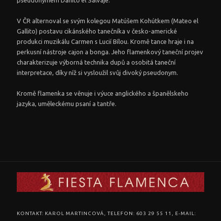
pseudonymem Danito el Salvaje.
V ČR alternoval se svým kolegou Matúšem Kohútkem (Mateo el
Gallito) postavu cikánského tanečníka v česko-americké
produkci muzikálu Carmen s Lucií Bílou. Kromě tance hraje i na
perkusní nástroje cajon a bonga. Jeho flamenkový taneční projev
charakterizuje výborná technika dupů a osobitá taneční
interpretace, díky níž si vysloužil svůj divoký pseudonym.
Kromě flamenka se věnuje i výuce anglického a španělskeho
jazyka, uměleckému psaní a tantře.
KONTAKT: KAROL MARTINCOVÁ, TELEFON: 603 29 55 11, E-MAIL: