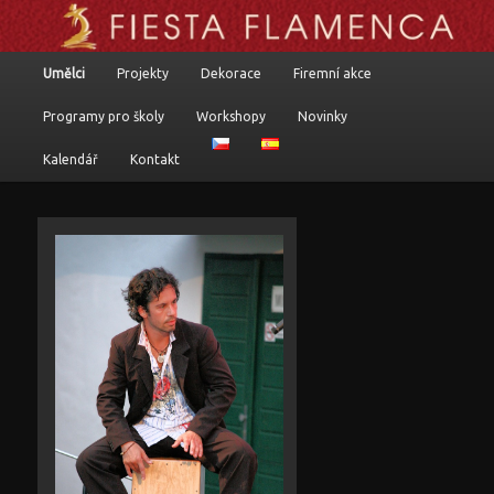
Flamenkoví umělci, programy a komponované pořady
Hlavní navigační menu
Umělci
Projekty
Dekorace
Firemní akce
Přejít k hlavnímu obsahu webu
Přejít k obsahu postranního panelu
Fiesta flamenca
Programy pro školy
Workshopy
Novinky
Kalendář
Kontakt