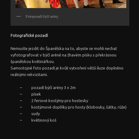
Fotopozadí býčí arény
Fotografické pozadí
Nemusíte jezdit do Španělska na to, abyste se mohli nechat
vyfotografovat v býčí aréně na žhavém písku s překrásnou
španělskou květinářkou.
Samostojné foto pozadí je kvůli vytvoření větší iluze doplněno
reálnými rekvizitami.
– pozadí býčí arény 3 x 2m
– písek
– 2 feriové kostýmy pro hostesky
– kostýmové doplňky pro hosty (klobouky, šátky, růže)
– sudy
– květinový koš