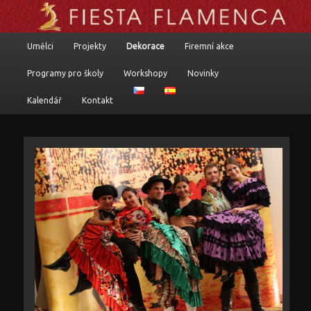
Flamenkoví umělci, programy a komponované pořady
Hlavní navigační menu
Umělci
Projekty
Dekorace
Firemní akce
Přejít k hlavnímu obsahu webu
Přejít k obsahu postranního panelu
Fiesta flamenca
Programy pro školy
Workshopy
Novinky
Kalendář
Kontakt