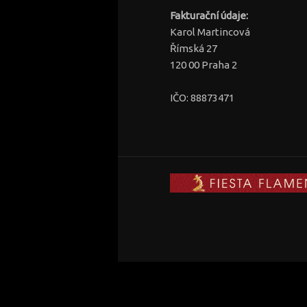
Fakturační údaje:
Karol Martincová
Římská 27
120 00 Praha 2
IČO: 88873471