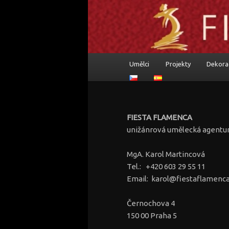
Flamenkoví umělci, programy a
Fiesta flamenc
Hlavní navigační menu
Umělci
Projekty
Dekora
Přejít k hlavnímu obsahu
Přejít k obsahu postranní
FIESTA FLAMENCA
unižánrová umělecká agentu
MgA. Karol Martincová
Tel.: +420 603 29 55 11
Email: karol@fiestaflamenca
Černochova 4
150 00 Praha 5