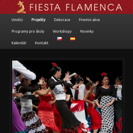
Flamenkoví umělci, programy a komponované pořady
Hlavní navigační menu
Umělci
Projekty
Dekorace
Firemní akce
Přejít k hlavnímu obsahu webu
Přejít k obsahu postranního panelu
Fiesta flamenca
Programy pro školy
Workshopy
Novinky
Kalendář
Kontakt