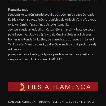
Flamenkeando
Studentské taneční představení pod vedením Virginie Delgado.
Každá skupina v rozdílných úrovních pokročilosti Vám předvede
ukázku různých “palos”neboli stylů flamenka.
Jeviště, světla a hudba!!! … Kastaněty a mantóny, bata de cola v
palu Seguiriya, dupy a vějíře v palu Guajíra. Soleas a Soleares,
Romeras a Rondeňa, květiny ve vlasech a …. především tanec!!!
Tento večer Vám studentky zatančí jak nejlépe umí, protože celý
rok velice
pilně pracovaly, tančily, učily se a především věnovaly veškerou
svoji vášeň tomuto krásnému UMĚNÍ !!!”
KONTAKT: KAROL MARTINCOVÁ, TELEFON: 603 29 55 11, E-MAIL: