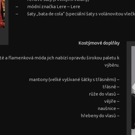
– módní značka Lere – Lere
– šaty „bata de cola“ (speciální šaty s volánovitou vleč
Kostýmové doplňky
ité a flamenková móda jich nabízí opravdu širokou paletu k
výběru.
mantony (velké vyšívané šátky s třásněmi) –
třásně –
růže do vlasů –
vějíře –
naušnice –
hřebeny do vlasů –