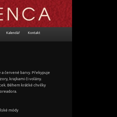
Kalendář
Kontakt
a červené barvy. Překypuje
ry, krajkami či volány.
tek. Během krátké chvilky
oreadora.
ělské módy