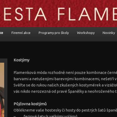
 komponované pořady
a
ce
Firemní akce
Programy pro školy
Workshopy
Novinky
 webu
ho panelu
Kostýmy
Flamenková móda rozhodně není pouze kombinace černé 
barvami a netušenými barevnými kombinacemi, nešetří vzo
Svěřte se do rukou našich zkušených kostymérek a vizážis
vás nikdo nerozezná od pravé Španělky a neohroženého t
Půjčovna kostýmů
Oblékneme vaše hostesky či hosty do pestrých šatů špan
– feriové šaty (s velkými volány)