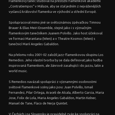
Flamenkový tanec studoval na prestižní flamenkové akademii
„Contratiempos“ v Málaze, aby se stal jedním z nejváženějších
vyslanců království flamenka ve východní a střední Evropě.
Spolupracoval mimo jiné se světoznámou zpěvačkou Timnou
Brauer & Elias Meiri Ensemble, stejně jako i s význačným
flamenkovým tanečníkem Juanem Polvillo. Jako host účinkoval
ve formaci Marantana (Wien) a v Theatre Kosmos (Wien) s
tanečnicí Marií Angeles Gabaldon.
Na přelomu roku 2001-02 založil jazz-flamenkovou skupinu Los
Remedios. Jeho vlastní tvorba by se dala definovat jako hudba
inspirovaná flamenkem, ale žánrově zasahující i do jazzu, latin a
world music.
S Remedios navázali spolupráci z významnými osobnostmi
světové flamenkové scény jako jsou: Juan Polvillo, Ismail
Fernandez, Pilar Ortega, Araceli de Alcala, Alberto Garcia, Maria
Jose, Folix de Lola, Maria Angeles Gabaldon, Martin Kelner,
Manuel de Tane, Flaco de Nerja Quintet.
V Čechách i na Slovensku je pravidelně zván ke spolupráci na