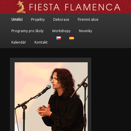
Flamenkoví umělci, programy a komponované pořady
Hlavní navigační menu
Umělci
Projekty
Dekorace
Firemní akce
Přejít k hlavnímu obsahu webu
Přejít k obsahu postranního panelu
Fiesta flamenca
Programy pro školy
Workshopy
Novinky
Kalendář
Kontakt