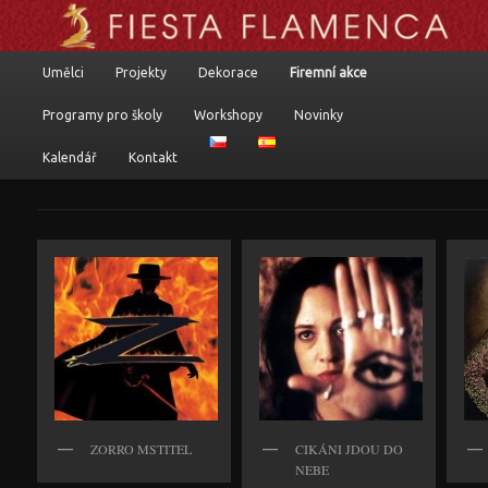
Flamenkoví umělci, programy a komponované pořady
Hlavní navigační menu
Umělci
Projekty
Dekorace
Firemní akce
Přejít k hlavnímu obsahu webu
Přejít k obsahu postranního panelu
Fiesta flamenca
Programy pro školy
Workshopy
Novinky
Kalendář
Kontakt
ZORRO MSTITEL
CIKÁNI JDOU DO
NEBE