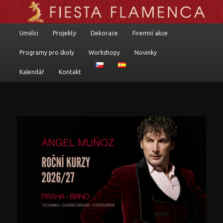
Flamenkoví umělci, programy a komponované pořady
Hlavní navigační menu
Umělci
Projekty
Dekorace
Firemní akce
Přejít k hlavnímu obsahu webu
Přejít k obsahu postranního panelu
Fiesta flamenca
Programy pro školy
Workshopy
Novinky
Kalendář
Kontakt