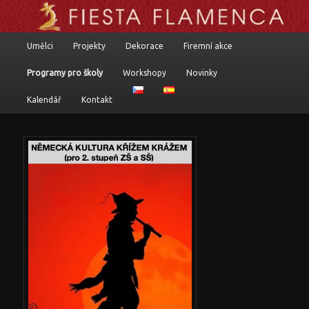
Flamenkoví umělci, programy a komponované pořady
Hlavní navigační menu
Umělci
Projekty
Dekorace
Firemní akce
Přejít k hlavnímu obsahu webu
Přejít k obsahu postranního panelu
Fiesta flamenca
Programy pro školy
Workshopy
Novinky
Kalendář
Kontakt